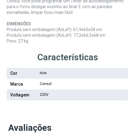
Consul, você pode programar um Timer de autodesligamento
para o forno desligar sozinho ao final. E com as paredes
esmaltadas, limpar ficou mais fácil.
DIMENSÕES
Produto sem embalagem (AxLxP):
61,9x60x58 cm
Produto cem embalagem (AxLxP): 77,2
x66,5x68 cm
Peso:
27 kg
Características
Cor
Inox
Marca
Consul
Voltagem
220V
Avaliações