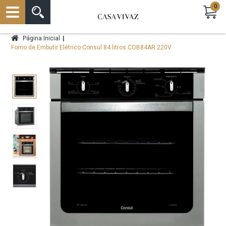
0
|
Página Inicial
Forno de Embutir Elétrico Consul 84 litros COB84AR 220V